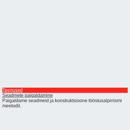
Teenused
Seadmete paigaldamine
Paigaldame seadmeid ja konstruktsioone tööstusalpinismi
meetodil.