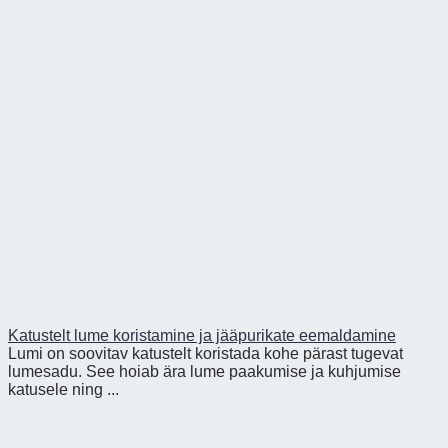
Katustelt lume koristamine ja jääpurikate eemaldamine
Lumi on soovitav katustelt koristada kohe pärast tugevat
lumesadu. See hoiab ära lume paakumise ja kuhjumise
katusele ning ...