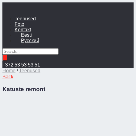
Teenused
Foto
Kontakt
Eesti
Русский
+372 53 53 53 51
Home
/
Teenused
Back
Katuste remont