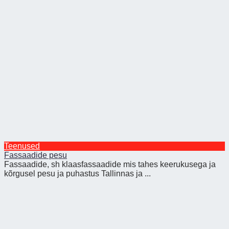
Teenused
Fassaadide pesu
Fassaadide, sh klaasfassaadide mis tahes keerukusega ja
kõrgusel pesu ja puhastus Tallinnas ja ...