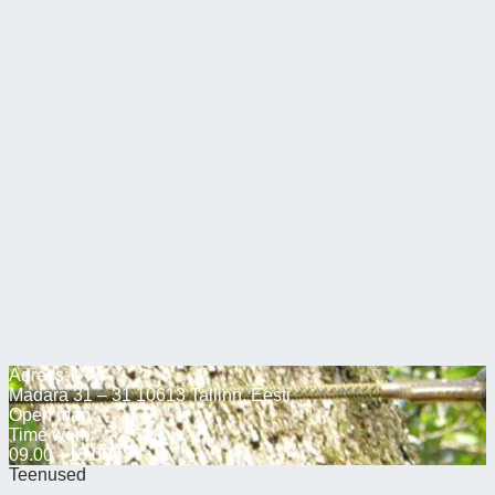
Adress:
Madara 31 – 31 10613 Tallinn, Eesti
Open map
Time work:
09.00 - 18.00
Teenused