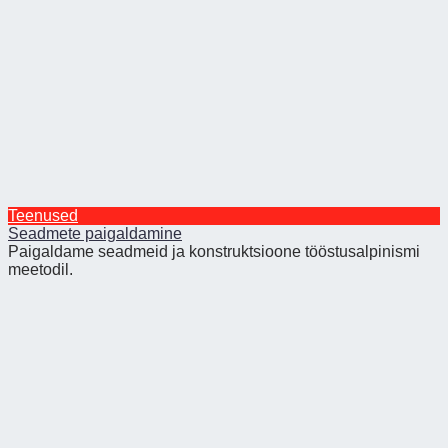
Teenused
Seadmete paigaldamine
Paigaldame seadmeid ja konstruktsioone tööstusalpinismi
meetodil.