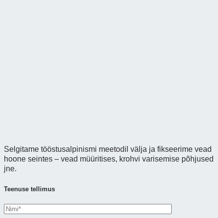
Selgitame tööstusalpinismi meetodil välja ja fikseerime vead
hoone seintes – vead müüritises, krohvi varisemise põhjused
jne.
Teenuse tellimus