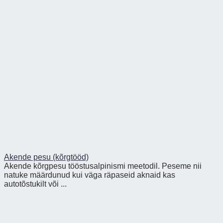
Akende pesu (kõrgtööd)
Akende kõrgpesu tööstusalpinismi meetodil. Peseme nii
natuke määrdunud kui väga räpaseid aknaid kas
autotõstukilt või ...