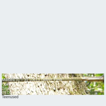
Adress:
Madara 31 – 31 10613 Tallinn, Eesti
Open map
Time work:
09.00 - 18.00
Teenused