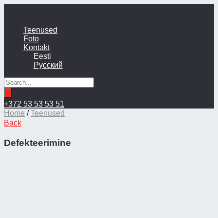
Teenused
Foto
Kontakt
Eesti
Русский
+372 53 53 53 51
Home
/
Teenused
Back
Defekteerimine