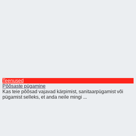
Teenused
Põõsaste pügamine
Kas teie põõsad vajavad kärpimist, sanitaarpügamist või
pügamist selleks, et anda neile mingi ...